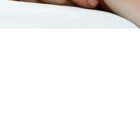
e Pinte – Zelfstandige verpleegkun
in De Pinte? Via Thuisverpleegkundigen Vlaanderen vind je s