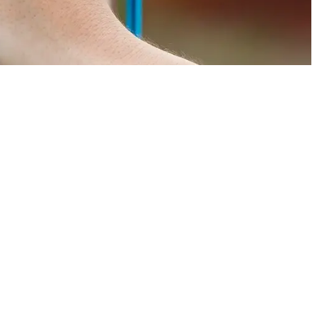
dige a
nel iemand in de