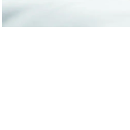
Thuisverpleging in de gemeente D
Op zoek naar een
zelfstandige thuisverpleegkundige