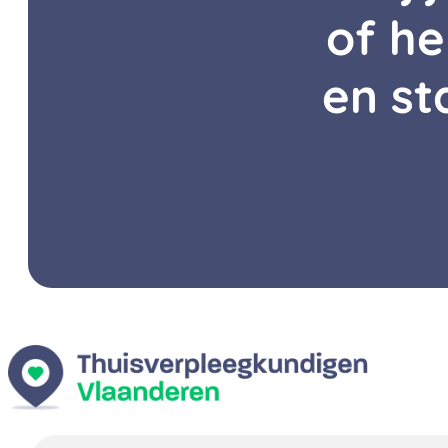
of he
en st