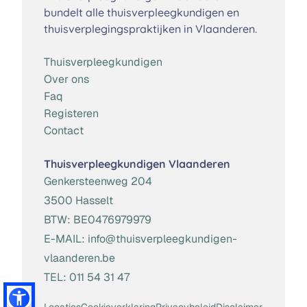
bundelt alle thuisverpleegkundigen en
thuisverplegingspraktijken in Vlaanderen.
Thuisverpleegkundigen
Over ons
Faq
Registeren
Contact
Thuisverpleegkundigen Vlaanderen
Genkersteenweg 204
3500 Hasselt
BTW:
BE0476979979
E-MAIL:
info@thuisverpleegkundigen-
vlaanderen.be
TEL:
011 54 31 47
Locaties
Cookieverklaring
Privacybeleid
Disclaimer