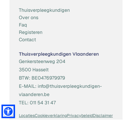
Thuisverpleegkundigen
Over ons
Faq
Registeren
Contact
Thuisverpleegkundigen Vlaanderen
Genkersteenweg 204
3500 Hasselt
BTW:
BE0476979979
E-MAIL:
info@thuisverpleegkundigen-
vlaanderen.be
TEL:
011 54 31 47
Locaties
Cookieverklaring
Privacybeleid
Disclaimer
Algemene Voorwaarden
Toestemming beheren
Website door
Brainlane