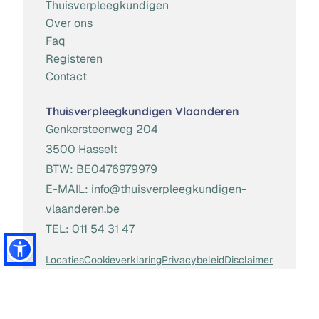
Thuisverpleegkundigen
Over ons
Faq
Registeren
Contact
Thuisverpleegkundigen Vlaanderen
Genkersteenweg 204
3500 Hasselt
BTW:
BE0476979979
E-MAIL:
info@thuisverpleegkundigen-
vlaanderen.be
TEL:
011 54 31 47
Locaties
Cookieverklaring
Privacybeleid
Disclaimer
Algemene Voorwaarden
Toestemming beheren
Website door
Brainlane