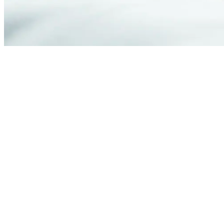
Thuisverpleging in de gemeente 
Via
Thuisverpleegkundigen Vlaanderen
vind je snel 