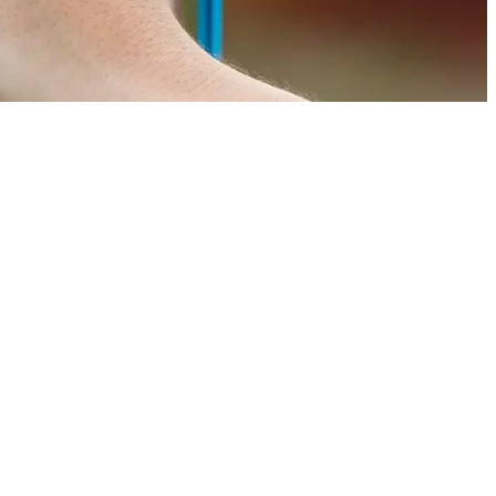
ndige aan huis
echtstreeks