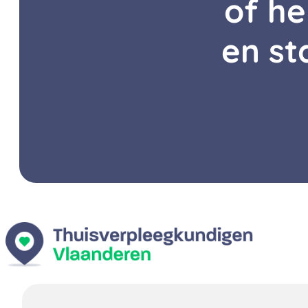
of he
en st