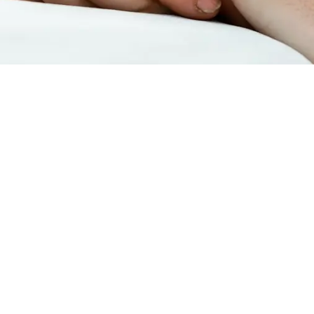
Zaventem – Zelfstandige verpleegku
een zelfstandige thuisverpleegkundige in Zaventem. Je hebt r