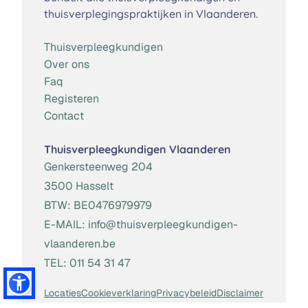
thuisverplegingspraktijken in Vlaanderen.
Thuisverpleegkundigen
Over ons
Faq
Registeren
Contact
Thuisverpleegkundigen Vlaanderen
Genkersteenweg 204
3500 Hasselt
BTW:
BE0476979979
E-MAIL:
info@thuisverpleegkundigen-
vlaanderen.be
TEL:
011 54 31 47
Locaties
Cookieverklaring
Privacybeleid
Disclaimer