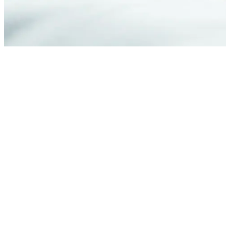
Thuisverpleging in de gemeente 
Op zoek naar een
zelfstandige thuisverpleegkundige