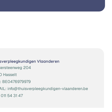
sverpleegkundigen Vlaanderen
kersteenweg 204
 Hasselt
:
BE0476979979
AIL:
info@thuisverpleegkundigen-vlaanderen.be
:
011 54 31 47