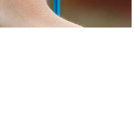
dige aa
nel iemand in de