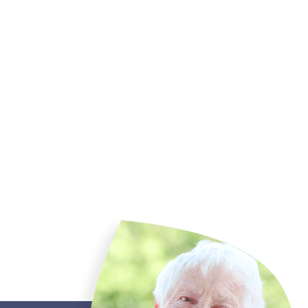
van
ing.