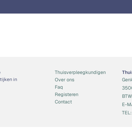
e
Thuisverpleegkundigen
Thui
ijken in
Over ons
Gen
Faq
3500
Registeren
BTW
Contact
E-M
TEL