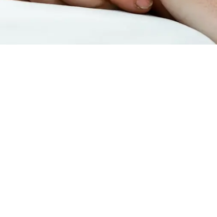
De Haan – Zelfstandige verpleegkun
in De Haan? Via Thuisverpleegkundigen Vlaanderen vind je s