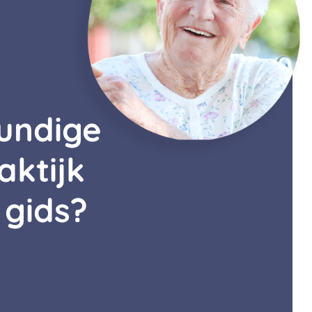
kundige
aktijk
 gids?