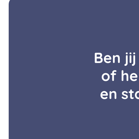
Ben ji
of he
en st