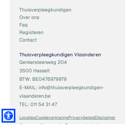
Thuisverpleegkundigen
Over ons
Faq
Registeren
Contact
Thuisverpleegkundigen Vlaanderen
Genkersteenweg 204
3500 Hasselt
BTW:
BE0476979979
E-MAIL:
info@thuisverpleegkundigen-
vlaanderen.be
TEL:
011 54 31 47
Locaties
Cookieverklaring
Privacybeleid
Disclaimer
Algemene Voorwaarden
Toestemming beheren
Website door
Brainlane