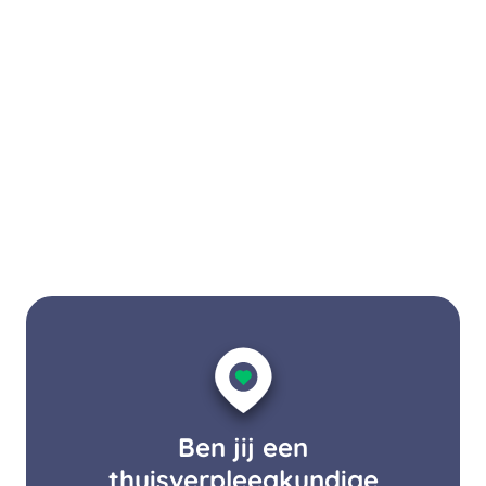
Ben jij een
thuisverpleegkundige