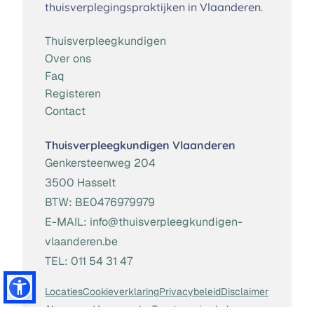
thuisverplegingspraktijken in Vlaanderen.
Thuisverpleegkundigen
Over ons
Faq
Registeren
Contact
Thuisverpleegkundigen Vlaanderen
Genkersteenweg 204
3500 Hasselt
BTW:
BE0476979979
E-MAIL:
info@thuisverpleegkundigen-
vlaanderen.be
TEL:
011 54 31 47
Locaties
Cookieverklaring
Privacybeleid
Disclaimer
Algemene Voorwaarden
Toestemming beheren