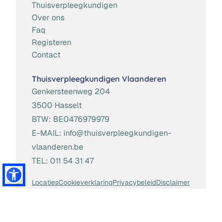
Thuisverpleegkundigen
Over ons
Faq
Registeren
Contact
Thuisverpleegkundigen Vlaanderen
Genkersteenweg 204
3500 Hasselt
BTW:
BE0476979979
E-MAIL:
info@thuisverpleegkundigen-
vlaanderen.be
TEL:
011 54 31 47
Locaties
Cookieverklaring
Privacybeleid
Disclaimer
Algemene Voorwaarden
Toestemming beheren
Website door
Brainlane