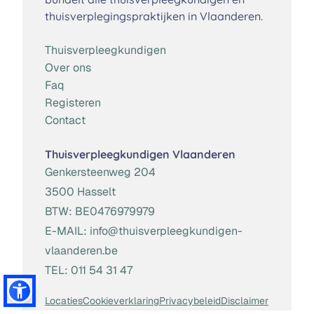
thuisverplegingspraktijken in Vlaanderen.
Thuisverpleegkundigen
Over ons
Faq
Registeren
Contact
Thuisverpleegkundigen Vlaanderen
Genkersteenweg 204
3500 Hasselt
BTW:
BE0476979979
E-MAIL:
info@thuisverpleegkundigen-
vlaanderen.be
TEL:
011 54 31 47
Locaties
Cookieverklaring
Privacybeleid
Disclaimer