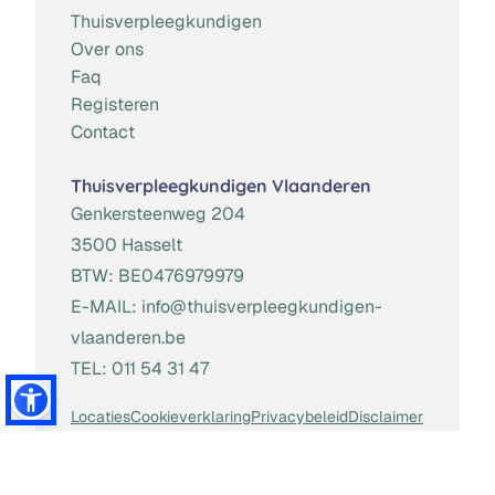
Thuisverpleegkundigen
Over ons
Faq
Registeren
Contact
Thuisverpleegkundigen Vlaanderen
Genkersteenweg 204
3500 Hasselt
BTW:
BE0476979979
E-MAIL:
info@thuisverpleegkundigen-
vlaanderen.be
TEL:
011 54 31 47
Locaties
Cookieverklaring
Privacybeleid
Disclaimer
Algemene Voorwaarden
Toestemming beheren
Website door
Brainlane