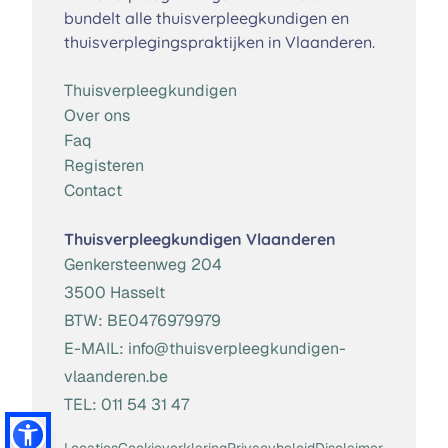
bundelt alle thuisverpleegkundigen en
thuisverplegingspraktijken in Vlaanderen.
Thuisverpleegkundigen
Over ons
Faq
Registeren
Contact
Thuisverpleegkundigen Vlaanderen
Genkersteenweg 204
3500 Hasselt
BTW:
BE0476979979
E-MAIL:
info@thuisverpleegkundigen-
vlaanderen.be
TEL:
011 54 31 47
Locaties
Cookieverklaring
Privacybeleid
Disclaimer