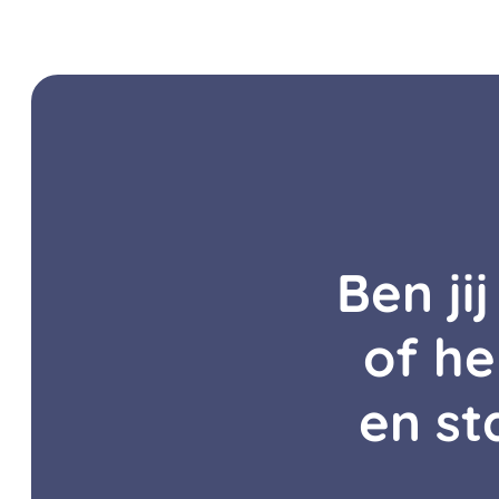
Ben ji
of he
en st