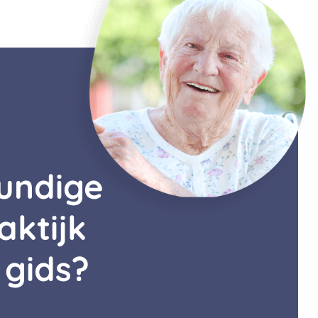
kundige
aktijk
 gids?