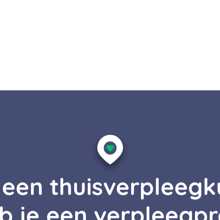
j een thuisverpleeg
b je een verpleegpr