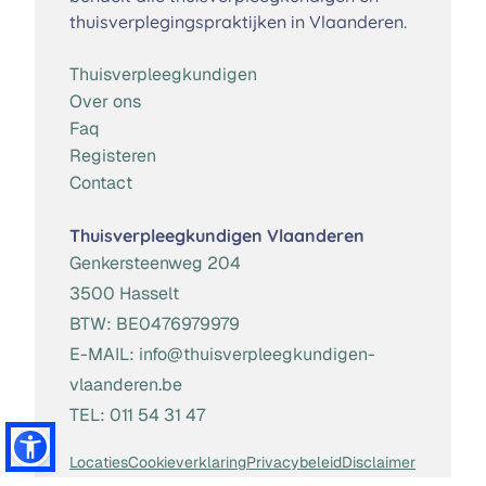
thuisverplegingspraktijken in Vlaanderen.
Thuisverpleegkundigen
Over ons
Faq
Registeren
Contact
Thuisverpleegkundigen Vlaanderen
Genkersteenweg 204
3500 Hasselt
BTW:
BE0476979979
E-MAIL:
info@thuisverpleegkundigen-
vlaanderen.be
TEL:
011 54 31 47
Locaties
Cookieverklaring
Privacybeleid
Disclaimer